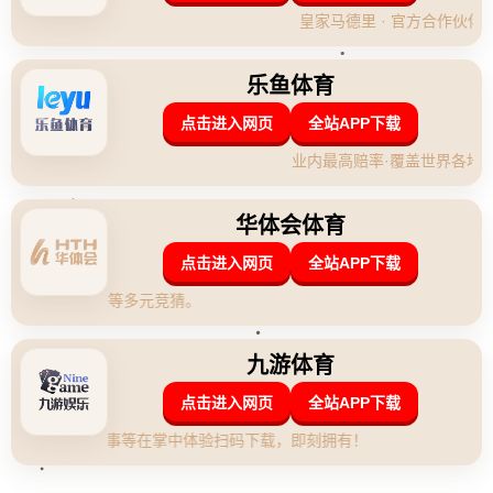
## 曼城律师团时薪万镑皇室律师领衔 据称是枪迷
在足球这项全球最受欢迎的运动中，曼城足球俱乐部不仅因其令人
艳羡的战绩而受到关注，更因其背后复杂的法律事务而频频引发热
议。最近，曼城律师团的领导层被爆出是一位时薪高达一万英镑的
皇室律师，同时传言他的私下身份是一名忠实的“枪迷”（阿森纳的
支持者）。这一消息令不少人感到惊讶，既展现了足球文化的多元
性，也揭示了职业法律服务在现代体育中的重要性。
### 曼城律师团的职责与背景
曼城在过去几年取得了辉煌的成就，但随之而来的法律挑战也日益
增多。作为一支顶级球队，曼城需要处理诸如合同争议、商业谈判
以及形象维护等各类法律事务。正因如此，俱乐部聘请了一个高水
平的律师团队伍，以确保球队的权益不受侵害。在这支律师中，**
一位时薪一万镑的皇室律师显然引起了广泛关注**。