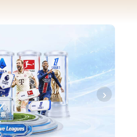
0832-8225962